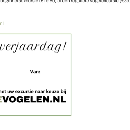
beginnersexcursie (€19,50) of een reguliere vogelexcursie (€39
nl