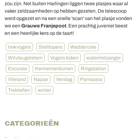
zou zijn. Net buiten Harlingen liggen twee plasjes waar al
vaker zeldzaamheden op hebben gezeten. De telescoop
werd opgezet en na een snelle 'scan' van het plasje vonden
we een
Grauwe Franjepoot
. Een prachtig juveniel beest
en een heerlijke kers op de taart!
trekvogels
Steltlopers
Waddenzee
Witvleugelstern
Vogels kijken
waterrietzanger
Excursie
Kennemerduinen
Ringstation
Vlieland
Najaar
Verslag
Parnassia
Trektellen
winter
CATEGORIEËN