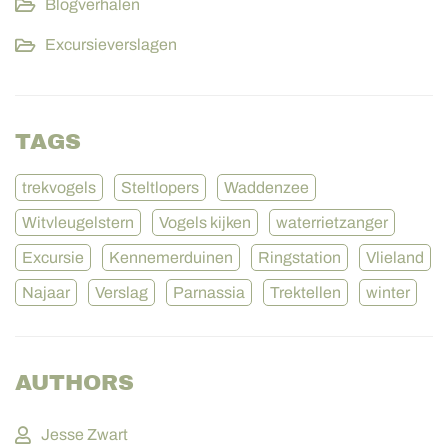
Blogverhalen
Excursieverslagen
TAGS
trekvogels
Steltlopers
Waddenzee
Witvleugelstern
Vogels kijken
waterrietzanger
Excursie
Kennemerduinen
Ringstation
Vlieland
Najaar
Verslag
Parnassia
Trektellen
winter
AUTHORS
Jesse Zwart