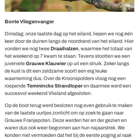
Bonte Vliegenvanger
Dinsdag, onze laatste dag op het eiland, liepen we nog één
keer door de duinen langs de noordrand van het eiland. Hier
vonden we nog twee
Draaihalzen
, waarmee het totaal van
het weekend op 7 kwam te staan. Tevens stootten we een
juveniele
Grauwe Klauwier
op uit een struik. Zeker langs
de kust is dit een zeldzame soort! een erg leuke
waarneming dus. Over de Kroonspolders vloog nog een
roepende
Temmincks Strandloper
en daarmee werd een
succesvol weekend Vlieland afgesloten.
Op de boot terug werd besloten nog even gebruik te maken
van de laatste uurtjes zonlicht om op zoek te gaan naar
Grauwe Franjepoten. Deze werden her en der gezien en
waren dus ook weer begonnen aan hun najaarstrek. We
konden niet vermoeden dat het bij de eerste poging al raak