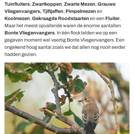
Tuinfluiters
,
Zwartkoppen
,
Zwarte Mezen
,
Grauwe
Vliegenvangers,
Tjiftjaffen
,
Pimpelmezen
en
Koolmezen
,
Gekraagde Roodstaarten
en een
Fluiter
.
Maar het meest opvallende waren de enorme aantallen
Bonte Vliegenvangers
. In één flock telden we op een
gegeven moment wel veertig Bonte Vliegenvangers. Een
ongekend hoog aantal zoals we dat allen nog nooit eerder
hadden gezien.