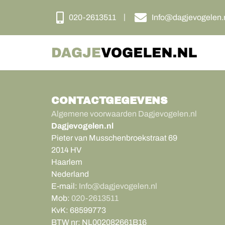
020-2613511
Info@dagjevogelen.
CONTACTGEGEVENS
Algemene voorwaarden Dagjevogelen.nl
Dagjevogelen.nl
Pieter van Musschenbroekstraat 69
2014 HV
Haarlem
Nederland
E-mail:
Info@dagjevogelen.nl
Mob:
020-2613511
KvK:
68599773
BTW nr:
NL002082661B16