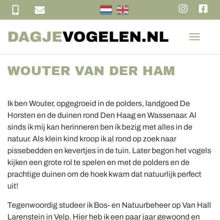
T
o
g
WOUTER VAN DER HAM
g
l
e
n
Ik ben Wouter, opgegroeid in de polders, landgoed De
a
Horsten en de duinen rond Den Haag en Wassenaar. Al
v
sinds ik mij kan herinneren ben ik bezig met alles in de
i
natuur. Als klein kind kroop ik al rond op zoek naar
g
pissebedden en kevertjes in de tuin. Later begon het vogels
a
kijken een grote rol te spelen en met de polders en de
t
prachtige duinen om de hoek kwam dat natuurlijk perfect
i
uit!
o
n
Tegenwoordig studeer ik Bos- en Natuurbeheer op Van Hall
Larenstein in Velp. Hier heb ik een paar jaar gewoond en