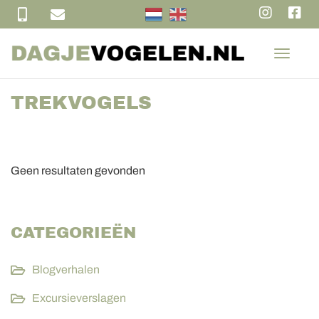
T
o
g
TREKVOGELS
g
l
e
n
a
Geen resultaten gevonden
v
i
g
a
CATEGORIEËN
t
i
Blogverhalen
o
n
Excursieverslagen