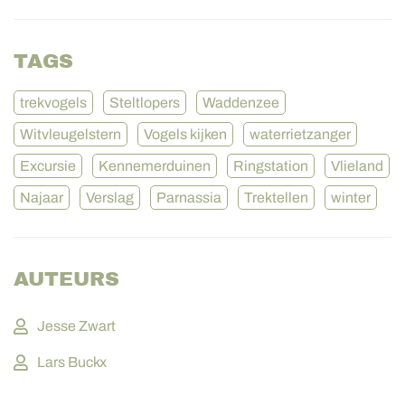
TAGS
trekvogels
Steltlopers
Waddenzee
Witvleugelstern
Vogels kijken
waterrietzanger
Excursie
Kennemerduinen
Ringstation
Vlieland
Najaar
Verslag
Parnassia
Trektellen
winter
AUTEURS
Jesse Zwart
Lars Buckx