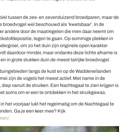
abiel tussen de zes- en zevenduizend broedparen, maar de
e broedvogel wel beschouwd als ‘kwetsbaar’. In de
nder andere door de maatregelen die men daar neemt om
stikstofdepositie, tegen te gaan. Op sommige plekken in
dergroei, om zo het duin zijn originele open karakter
ordt daardoor minder, maar ondanks deze lichte afname is
 en in grote stukken duin de meest talrijke broedvogel.
e duingebieden langs de kust en op de Waddeneilanden
 mei zijn de vogels het meest actief. Met name in de
 diep vanuit de struiken. Een Nachtegaal te zien krijgen is
het soms om er een te ontdekken in het struikgewas.
n het voorjaar lukt het regelmatig om de Nachtegaal te
onden. Ga je een keer mee? Kijk
inen/