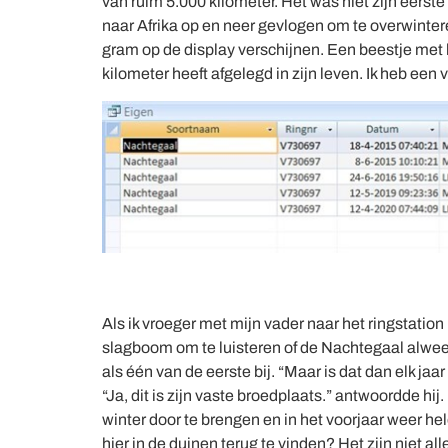
van ruim 5.000 kilometer. Het was niet zijn eerste
naar Afrika op en neer gevlogen om te overwinter
gram op de display verschijnen. Een beestje met h
kilometer heeft afgelegd in zijn leven. Ik heb een
Als ik vroeger met mijn vader naar het ringstation 
slagboom om te luisteren of de Nachtegaal alweer
als één van de eerste bij. “Maar is dat dan elk ja
“Ja, dit is zijn vaste broedplaats.” antwoordde hij
winter door te brengen en in het voorjaar weer h
hier in de duinen terug te vinden? Het zijn niet a