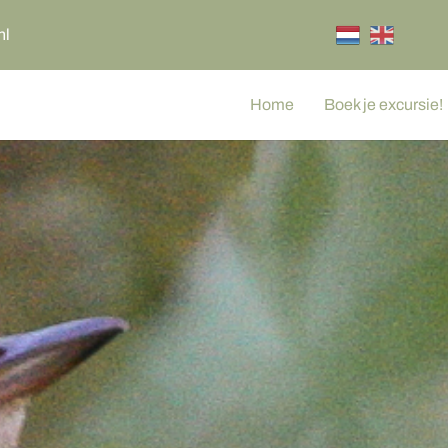
nl
Home
Boek je excursie!