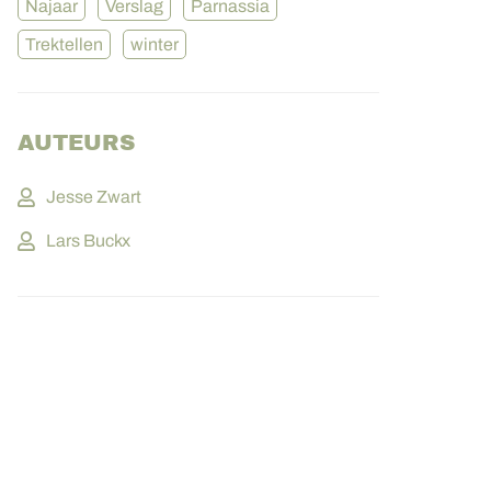
Najaar
Verslag
Parnassia
Trektellen
winter
AUTEURS
Jesse Zwart
Lars Buckx