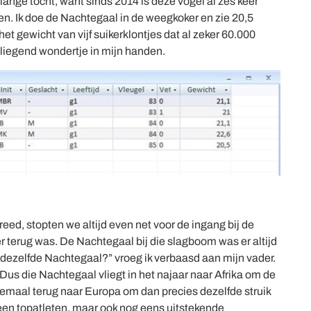
 lange tocht, want sinds 2014 is deze vogel al zes keer
en. Ik doe de Nachtegaal in de weegkoker en zie 20,5
et gewicht van vijf suikerklontjes dat al zeker 60.000
 vliegend wondertje in mijn handen.
reed, stopten we altijd even net voor de ingang bij de
 terug was. De Nachtegaal bij die slagboom was er altijd
ar dezelfde Nachtegaal?” vroeg ik verbaasd aan mijn vader.
. Dus die Nachtegaal vliegt in het najaar naar Afrika om de
elemaal terug naar Europa om dan precies dezelfde struik
lleen topatleten, maar ook nog eens uitstekende