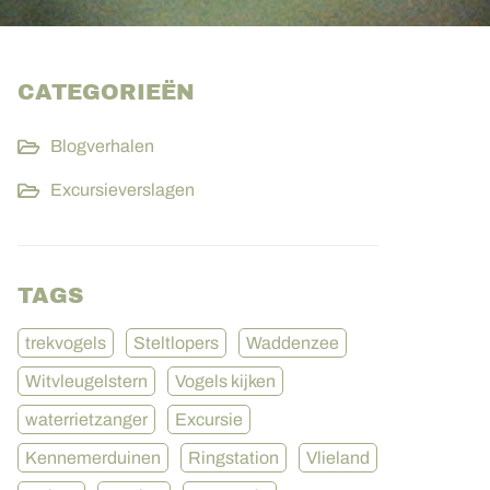
CATEGORIEËN
Blogverhalen
Excursieverslagen
TAGS
trekvogels
Steltlopers
Waddenzee
Witvleugelstern
Vogels kijken
waterrietzanger
Excursie
Kennemerduinen
Ringstation
Vlieland