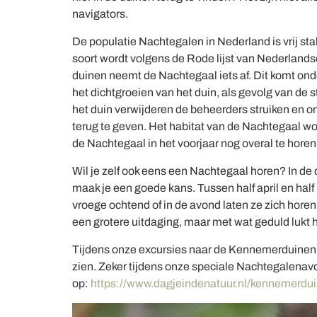
navigators.
De populatie Nachtegalen in Nederland is vrij st
soort wordt volgens de Rode lijst van Nederlands
duinen neemt de Nachtegaal iets af. Dit komt o
het dichtgroeien van het duin, als gevolg van de 
het duin verwijderen de beheerders struiken en on
terug te geven. Het habitat van de Nachtegaal w
de Nachtegaal in het voorjaar nog overal te horen
Wil je zelf ook eens een Nachtegaal horen? In d
maak je een goede kans. Tussen half april en half
vroege ochtend of in de avond laten ze zich horen,
een grotere uitdaging, maar met wat geduld lukt 
Tijdens onze excursies naar de Kennemerduinen i
zien. Zeker tijdens onze speciale Nachtegalenav
op:
https://www.dagjeindenatuur.nl/kennemerdu